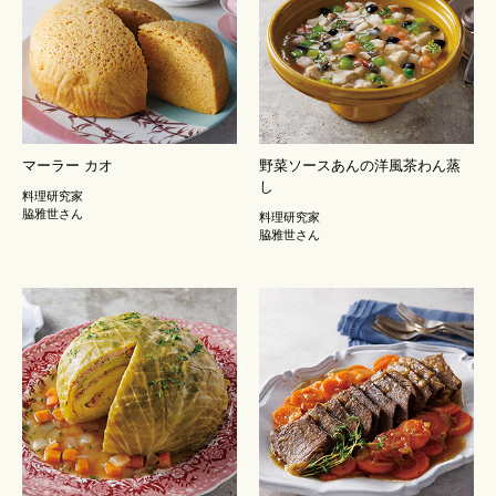
マーラー カオ
野菜ソースあんの洋風茶わん蒸
し
料理研究家
脇雅世さん
料理研究家
脇雅世さん